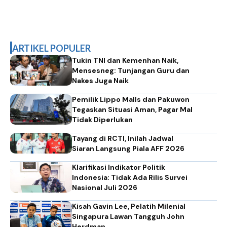
ARTIKEL POPULER
Tukin TNI dan Kemenhan Naik,
Mensesneg: Tunjangan Guru dan
Nakes Juga Naik
Pemilik Lippo Malls dan Pakuwon
Tegaskan Situasi Aman, Pagar Mal
Tidak Diperlukan
Tayang di RCTI, Inilah Jadwal
Siaran Langsung Piala AFF 2026
Klarifikasi Indikator Politik
Indonesia: Tidak Ada Rilis Survei
Nasional Juli 2026
Kisah Gavin Lee, Pelatih Milenial
Singapura Lawan Tangguh John
Herdman