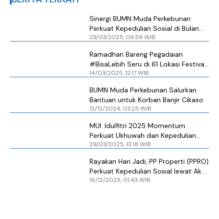
Sinergi BUMN Muda Perkebunan
Perkuat Kepedulian Sosial di Bulan
23/03/2025, 09.59 WIB
Ramadhan
Ramadhan Bareng Pegadaian
#BisaLebih Seru di 61 Lokasi Festival
14/03/2025, 12.17 WIB
Ramadhan
BUMN Muda Perkebunan Salurkan
Bantuan untuk Korban Banjir Cikaso
12/12/2024, 03.25 WIB
MUI: Idulfitri 2025 Momentum
Perkuat Ukhuwah dan Kepedulian
29/03/2025, 13.18 WIB
Sosial
Rayakan Hari Jadi, PP Properti (PPRO)
Perkuat Kepedulian Sosial lewat Aksi
16/12/2025, 01.43 WIB
Ini