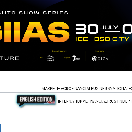
MARKET
MACRO
FINANCIAL
BUSINESS
NATIONAL
E
INTERNATIONAL
FINANCIALTRUST
INDEP