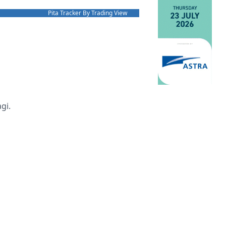
Pita Tracker By Trading View
gi.