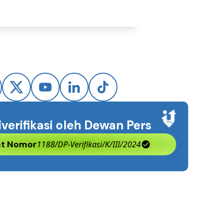
iverifikasi oleh Dewan Pers
kat Nomor
1188/DP-Verifikasi/K/III/2024