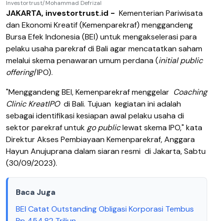
Investortrust/Mohammad Defrizal
JAKARTA, investortrust.id -
Kementerian Pariwisata
dan Ekonomi Kreatif (Kemenparekraf) menggandeng
Bursa Efek Indonesia (BEI) untuk mengakselerasi para
pelaku usaha parekraf di Bali agar mencatatkan saham
melalui skema penawaran umum perdana (
initial public
offering
/IPO).
"Menggandeng BEI, Kemenparekraf menggelar
Coaching
Clinic KreatIPO
di Bali. Tujuan kegiatan ini adalah
sebagai identifikasi kesiapan awal pelaku usaha di
sektor parekraf untuk
go public
lewat skema IPO," kata
Direktur Akses Pembiayaan Kemenparekraf, Anggara
Hayun Anujuprana dalam siaran resmi di Jakarta, Sabtu
(30/09/2023).
Baca Juga
BEI Catat Outstanding Obligasi Korporasi Tembus
Rp 454,82 Triliun