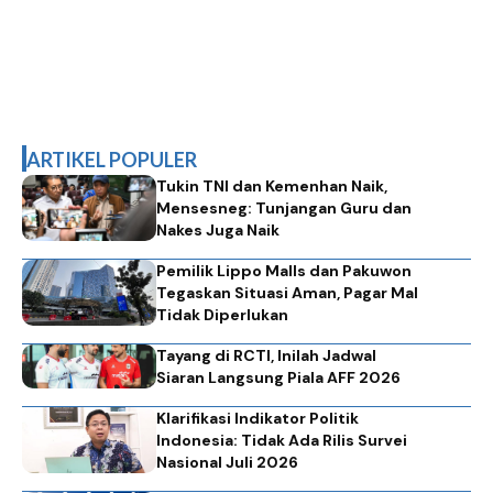
ARTIKEL POPULER
Tukin TNI dan Kemenhan Naik,
Mensesneg: Tunjangan Guru dan
Nakes Juga Naik
Pemilik Lippo Malls dan Pakuwon
Tegaskan Situasi Aman, Pagar Mal
Tidak Diperlukan
Tayang di RCTI, Inilah Jadwal
Siaran Langsung Piala AFF 2026
Klarifikasi Indikator Politik
Indonesia: Tidak Ada Rilis Survei
Nasional Juli 2026