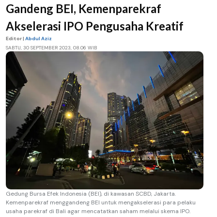
Gandeng BEI, Kemenparekraf
Akselerasi IPO Pengusaha Kreatif
Editor |
Abdul Aziz
SABTU, 30 SEPTEMBER 2023, 08.06 WIB
Gedung Bursa Efek Indonesia (BEI), di kawasan SCBD, Jakarta.
Kemenparekraf menggandeng BEI untuk mengakselerasi para pelaku
usaha parekraf di Bali agar mencatatkan saham melalui skema IPO.