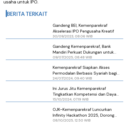
usaha untuk IPO.
BERITA TERKAIT
Gandeng BEI, Kemenparekraf
Akselerasi IPO Pengusaha Kreatif
30/09/2023, 08.06 WIB
Gandeng Kemenparekraf, Bank
Mandiri Perkuat Dukungan untuk
09/07/2025, 08.48 WIB
Pelaku Usaha Kreatif
Kemenparekraf Siapkan Akses
Permodalan Berbasis Syariah bagi
24/07/2024, 09.40 WIB
Pelaku Ekonomi Kreatif
Ini Jurus Jitu Kemenparekraf
Tingkatkan Kompetensi dan Daya
15/10/2024, 07.19 WIB
Saing SDM Pariwisata dan Ekonomi
Kreatif
OJK–Kemenparekraf Luncurkan
Infinity Hackathon 2025, Dorong
08/10/2025, 12.50 WIB
Ekonomi Kreatif Lewat Inovasi Digital