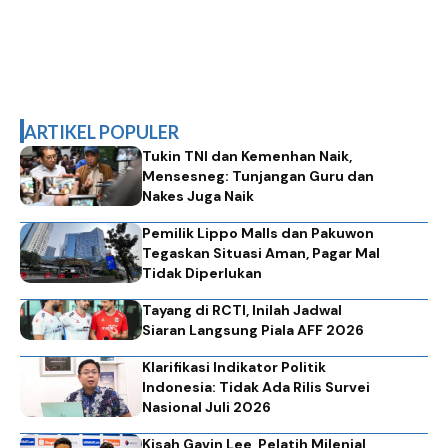
ARTIKEL POPULER
Tukin TNI dan Kemenhan Naik,
Mensesneg: Tunjangan Guru dan
Nakes Juga Naik
Pemilik Lippo Malls dan Pakuwon
Tegaskan Situasi Aman, Pagar Mal
Tidak Diperlukan
Tayang di RCTI, Inilah Jadwal
Siaran Langsung Piala AFF 2026
Klarifikasi Indikator Politik
Indonesia: Tidak Ada Rilis Survei
Nasional Juli 2026
Kisah Gavin Lee, Pelatih Milenial