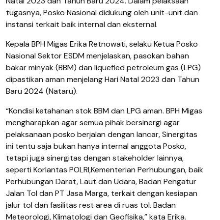
Natal 2023 dan Tahun Baru 2024. Dalam pelaksaan
tugasnya, Posko Nasional didukung oleh unit-unit dan
instansi terkait baik internal dan eksternal.
Kepala BPH Migas Erika Retnowati, selaku Ketua Posko
Nasional Sektor ESDM menjelaskan, pasokan bahan
bakar minyak (BBM) dan liquefied petroleum gas (LPG)
dipastikan aman menjelang Hari Natal 2023 dan Tahun
Baru 2024 (Nataru).
“Kondisi ketahanan stok BBM dan LPG aman. BPH Migas
mengharapkan agar semua pihak bersinergi agar
pelaksanaan posko berjalan dengan lancar, Sinergitas
ini tentu saja bukan hanya internal anggota Posko,
tetapi juga sinergitas dengan stakeholder lainnya,
seperti Korlantas POLRI,Kementerian Perhubungan, baik
Perhubungan Darat, Laut dan Udara, Badan Pengatur
Jalan Tol dan PT Jasa Marga, terkait dengan kesiapan
jalur tol dan fasilitas rest area di ruas tol.
Badan
Meteorologi, Klimatologi dan Geofisika,” kata Erika.