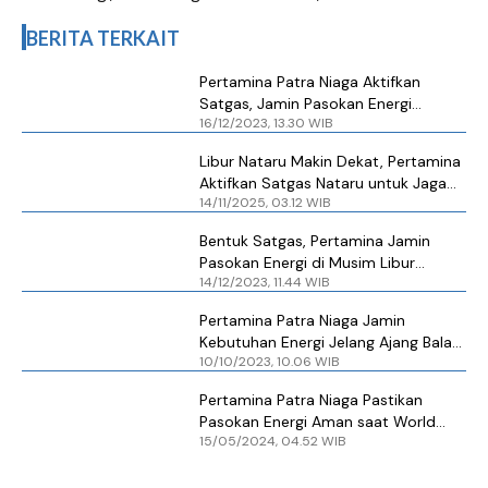
BERITA TERKAIT
Pertamina Patra Niaga Aktifkan
Satgas, Jamin Pasokan Energi
16/12/2023, 13.30 WIB
Sepanjang Libur Nataru
Libur Nataru Makin Dekat, Pertamina
Aktifkan Satgas Nataru untuk Jaga
14/11/2025, 03.12 WIB
Keandalan Energi
Bentuk Satgas, Pertamina Jamin
Pasokan Energi di Musim Libur
14/12/2023, 11.44 WIB
Nataru
Pertamina Patra Niaga Jamin
Kebutuhan Energi Jelang Ajang Balap
10/10/2023, 10.06 WIB
Dunia MotoGP Pertamina Grand Prix
of Indonesia di Mandalika
Pertamina Patra Niaga Pastikan
Pasokan Energi Aman saat World
15/05/2024, 04.52 WIB
Water Forum di Bali