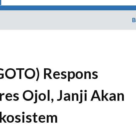
B
(GOTO) Respons
res Ojol, Janji Akan
Ekosistem