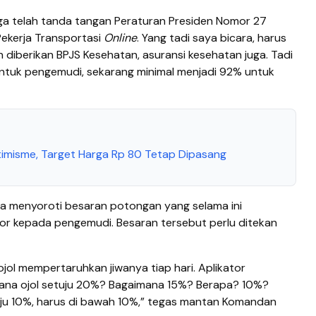
uga telah tanda tangan Peraturan Presiden Nomor 27
ekerja Transportasi
Online
. Yang tadi saya bicara, harus
an diberikan BPJS Kesehatan, asuransi kesehatan juga. Tadi
tuk pengemudi, sekarang minimal menjadi 92% untuk
misme, Target Harga Rp 80 Tetap Dipasang
a menyoroti besaran potongan yang selama ini
tor kepada pengemudi. Besaran tersebut perlu ditekan
 ojol mempertaruhkan jiwanya tiap hari. Aplikator
mana ojol setuju 20%? Bagaimana 15%? Berapa? 10%?
tuju 10%, harus di bawah 10%,” tegas mantan Komandan