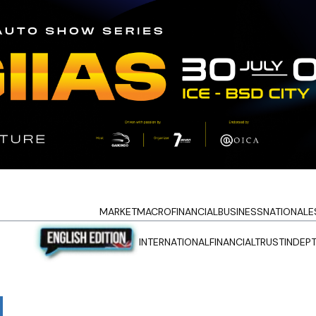
MARKET
MACRO
FINANCIAL
BUSINESS
NATIONAL
E
INTERNATIONAL
FINANCIALTRUST
INDEP