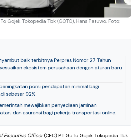
GoTo Gojek Tokopedia Tbk (GOTO), Hans Patuwo. Foto:
ambut baik terbitnya Perpres Nomor 27 Tahun
esuaikan ekosistem perusahaan dengan aturan baru
peningkatan porsi pendapatan minimal bagi
adi sebesar 92%.
 pemerintah mewajibkan penyediaan jaminan
atan, dan asuransi bagi pekerja transportasi online.
f Executive Officer
(CEO) PT GoTo Gojek Tokopedia Tbk