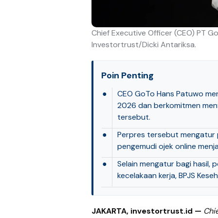
Chief Executive Officer (CEO) PT 
Investortrust/Dicki Antariksa.
Poin Penting
●
CEO GoTo Hans Patuwo meny
2026 dan berkomitmen meny
tersebut.
●
Perpres tersebut mengatur 
pengemudi ojek online menj
●
Selain mengatur bagi hasil,
kecelakaan kerja, BPJS Keseh
JAKARTA, investortrust.id —
Chie