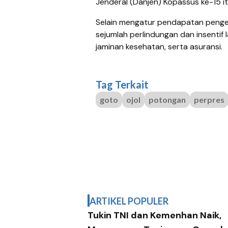
Jenderal (Danjen) Kopassus ke-15 it
Selain mengatur pendapatan peng
sejumlah perlindungan dan insentif l
jaminan kesehatan, serta asuransi.
Tag Terkait
goto
ojol
potongan
perpres
ARTIKEL POPULER
Tukin TNI dan Kemenhan Naik,