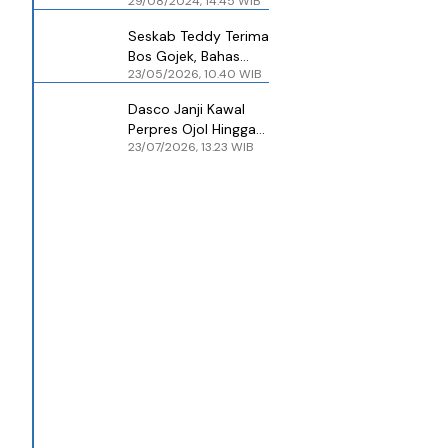
29/08/2024, 14.45 WIB
Meski Ada
Demonstrasi Ojol
Seskab Teddy Terima
Hari Ini
Bos Gojek, Bahas
23/05/2026, 10.40 WIB
Kesejahteraan Ojol
dan Keberlanjutan
Dasco Janji Kawal
Bisnis
Perpres Ojol Hingga
23/07/2026, 13.23 WIB
Rampung