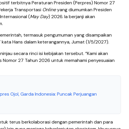
itif terbitnya Peraturan Presiden (Perpres) Nomor 27
ekerja Transportasi
Online
yang diumumkan Presiden
nternasional (
May Day
) 2026. Ia berjanji akan
m.
pemerintah, termasuk pengumuman yang disampaikan
,” kata Hans dalam keterangannya, Jumat (1/5/2027).
jau secara rinci isi kebijakan tersebut. “Kami akan
pres Nomor 27 Tahun 2026 untuk memahami penyesuaian
.
pres Ojol, Garda Indonesia: Puncak Perjuangan
uk terus berkolaborasi dengan pemerintah dan para
rs
) lain guna menjaga keberlanjutan ekosistem, khususnya