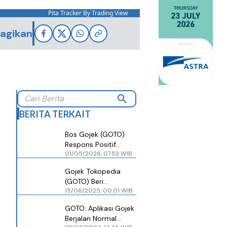
Pita Tracker By Trading View
agikan
BERITA TERKAIT
Bos Gojek (GOTO)
Respons Positif
01/05/2026, 07.53 WIB
Perpres Ojol, Janji
Akan Sesuaikan
Gojek Tokopedia
Ekosistem
(GOTO) Beri
15/06/2025, 00.01 WIB
Penghargaan kepada
40.000 Mitra Gojek
GOTO: Aplikasi Gojek
dan GoPay
Berjalan Normal