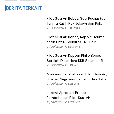
BERITA TERKAIT
Pilot Susi Air Bebas, Susi Pudjiastuti:
Terima Kasih Pak Jokowi dan Pak
21/09/2024, 08.10 WIB
Prabowo
Pilot Susi Air Bebas, Kapolri: Terima
Kasih untuk Soliditas TNI-Polri
21/09/2024, 08.30 WIB
Pilot Susi Air Kapten Philip Bebas
Setelah Disandera KKB Selama 1,5
21/09/2024, 05.13 WIB
Tahun
Apresiasi Pembebasan Pilot Susi Air,
Jokowi: Negosiasi Panjang dan Sabar
21/09/2024, 06.21 WIB
Jokowi Apresiasi Proses
Pembebasan Pilot Susi Air
21/09/2024, 09.07 WIB