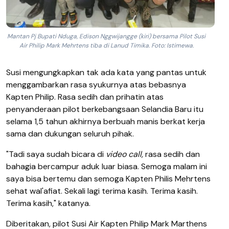
Mantan Pj Bupati Nduga, Edison Nggwijangge (kiri) bersama Pilot Susi
Air Philip Mark Mehrtens tiba di Lanud Timika. Foto: Istimewa.
Susi mengungkapkan tak ada kata yang pantas untuk
menggambarkan rasa syukurnya atas bebasnya
Kapten Philip. Rasa sedih dan prihatin atas
penyanderaan pilot berkebangsaan Selandia Baru itu
selama 1,5 tahun akhirnya berbuah manis berkat kerja
sama dan dukungan seluruh pihak.
"Tadi saya sudah bicara di
video call,
rasa sedih dan
bahagia bercampur aduk luar biasa. Semoga malam ini
saya bisa bertemu dan semoga Kapten Philis Mehrtens
sehat wal'afiat. Sekali lagi terima kasih. Terima kasih.
Terima kasih," katanya.
Diberitakan, pilot Susi Air Kapten Philip Mark Marthens