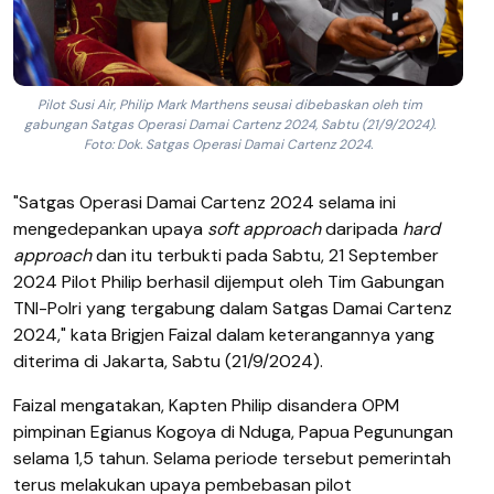
Pilot Susi Air, Philip Mark Marthens seusai dibebaskan oleh tim
gabungan Satgas Operasi Damai Cartenz 2024, Sabtu (21/9/2024).
Foto: Dok. Satgas Operasi Damai Cartenz 2024.
"Satgas Operasi Damai Cartenz 2024 selama ini
mengedepankan upaya
soft approach
daripada
hard
approach
dan itu terbukti pada Sabtu, 21 September
2024 Pilot Philip berhasil dijemput oleh Tim Gabungan
TNI-Polri yang tergabung dalam Satgas Damai Cartenz
2024," kata Brigjen Faizal dalam keterangannya yang
diterima di Jakarta, Sabtu (21/9/2024).
Faizal mengatakan, Kapten Philip disandera OPM
pimpinan Egianus Kogoya di Nduga, Papua Pegunungan
selama 1,5 tahun. Selama periode tersebut pemerintah
terus melakukan upaya pembebasan pilot