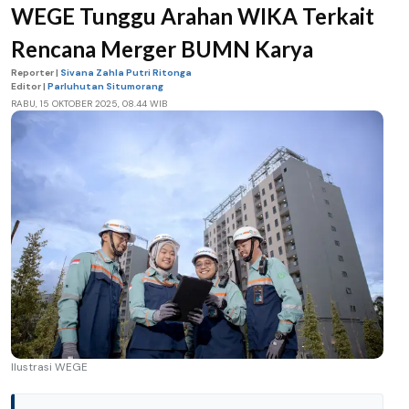
WEGE Tunggu Arahan WIKA Terkait
Rencana Merger BUMN Karya
Reporter |
Sivana Zahla Putri Ritonga
Editor |
Parluhutan Situmorang
RABU, 15 OKTOBER 2025, 08.44 WIB
Ilustrasi WEGE