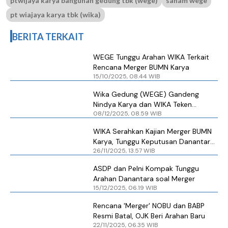
ptwijaya karya bangunan gedung tbk (wege)
saham wege
pt wiajaya karya tbk (wika)
BERITA TERKAIT
WEGE Tunggu Arahan WIKA Terkait
Rencana Merger BUMN Karya
15/10/2025, 08.44 WIB
Wika Gedung (WEGE) Gandeng
Nindya Karya dan WIKA Teken
08/12/2025, 08.59 WIB
Kontrak Rp 1,96 Triliun di IKN
WIKA Serahkan Kajian Merger BUMN
Karya, Tunggu Keputusan Danantara
26/11/2025, 13.57 WIB
Indonesia
ASDP dan Pelni Kompak Tunggu
Arahan Danantara soal Merger
15/12/2025, 06.19 WIB
Rencana 'Merger' NOBU dan BABP
Resmi Batal, OJK Beri Arahan Baru
22/11/2025, 06.35 WIB