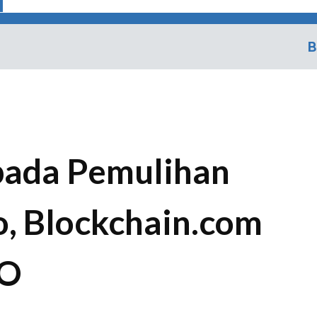
B
pada Pemulihan
o, Blockchain.com
PO