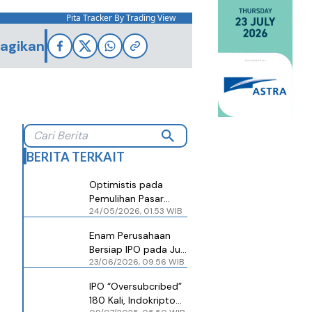
Pita Tracker By Trading View
agikan
BERITA TERKAIT
Optimistis pada
Pemulihan Pasar
24/05/2026, 01.53 WIB
Kripto,
Blockchain.com
Enam Perusahaan
Siap-siap IPO
Bersiap IPO pada Juli
23/06/2026, 09.56 WIB
2026, Jadi Sinyal
Awal Pemulihan Pasar
IPO “Oversubcribed”
Modal
180 Kali, Indokripto