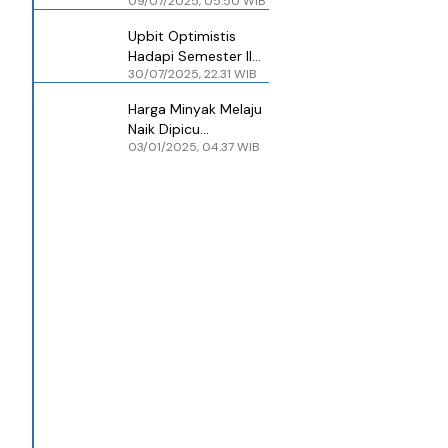
09/07/2025, 05.50 WIB
(COIN) Optimistis
Indonesia Bisa Jadi
Upbit Optimistis
Hub Kripto Asia
Hadapi Semester II
Tenggara
30/07/2025, 22.31 WIB
2025, Fokus pada
Pasar Institusi dan
Harga Minyak Melaju
Literasi Kripto
Naik Dipicu
03/01/2025, 04.37 WIB
Optimistis Pemulihan
Ekonomi China