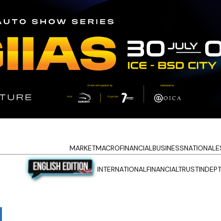
MARKET
MACRO
FINANCIAL
BUSINESS
NATIONAL
E
INTERNATIONAL
FINANCIALTRUST
INDEP