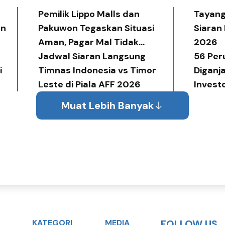
Pemilik Lippo Malls dan
Tayang 
an
Pakuwon Tegaskan Situasi
Siaran
Aman, Pagar Mal Tidak
2026
Diperlukan
Jadwal Siaran Langsung
56 Per
i
Timnas Indonesia vs Timor
Diganj
Leste di Piala AFF 2026
Invest
Award
Muat Lebih Banyak
KATEGORI
MEDIA
FOLLOW US