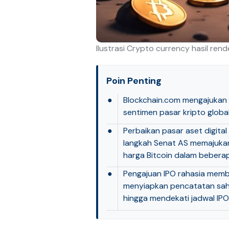
Ilustrasi Crypto currency hasil ren
Poin Penting
●
Blockchain.com mengajukan I
sentimen pasar kripto global
●
Perbaikan pasar aset digita
langkah Senat AS memajuka
harga Bitcoin dalam beberap
●
Pengajuan IPO rahasia member
menyiapkan pencatatan sah
hingga mendekati jadwal IPO