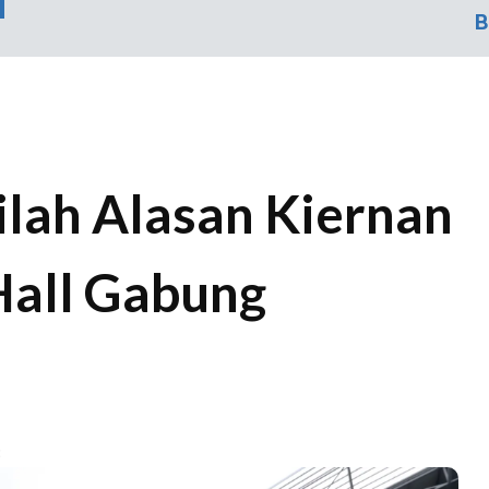
B
nilah Alasan Kiernan
all Gabung
B