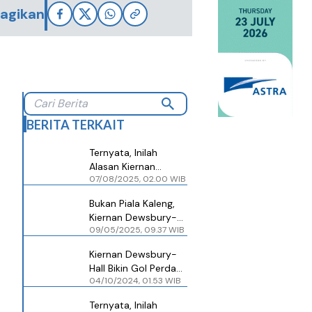
agikan
BERITA TERKAIT
Ternyata, Inilah
Alasan Kiernan
07/08/2025, 02.00 WIB
Dewsbury-Hall
Gabung Everton
Bukan Piala Kaleng,
Kiernan Dewsbury-
09/05/2025, 09.37 WIB
Hall Anggap Liga
Konferensi Europa
Kiernan Dewsbury-
Penting
Hall Bikin Gol Perdana
04/10/2024, 01.53 WIB
untuk Chelsea, Enzo
Maresca Bahagia
Ternyata, Inilah