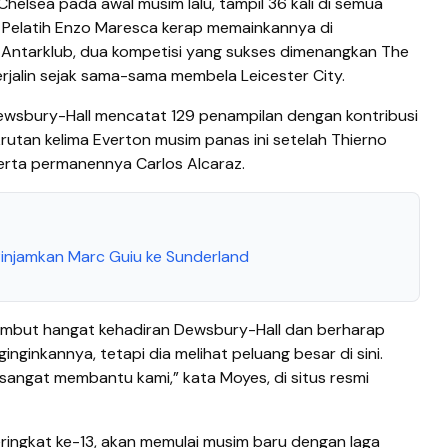
helsea pada awal musim lalu, tampil 36 kali di semua
er. Pelatih Enzo Maresca kerap memainkannya di
 Antarklub, dua kompetisi yang sukses dimenangkan The
jalin sejak sama-sama membela Leicester City.
Dewsbury-Hall mencatat 129 penampilan dengan kontribusi
ekrutan kelima Everton musim panas ini setelah Thierno
erta permanennya Carlos Alcaraz.
Pinjamkan Marc Guiu ke Sunderland
ambut hangat kehadiran Dewsbury-Hall dan berharap
ginkannya, tetapi dia melihat peluang besar di sini.
 sangat membantu kami,” kata Moyes, di situs resmi
peringkat ke-13, akan memulai musim baru dengan laga