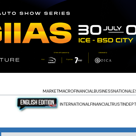
MARKET
MACRO
FINANCIAL
BUSINESS
NATIONAL
E
INTERNATIONAL
FINANCIALTRUST
INDEP