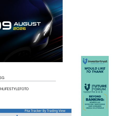
SG
TH
LIFESTYLE
FOTO
Pita Tracker By Trading View