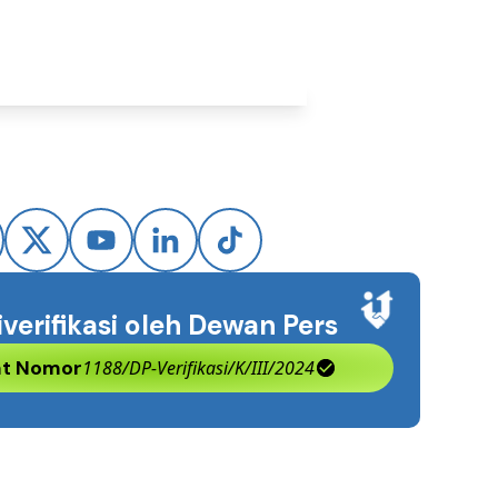
iverifikasi oleh Dewan Pers
kat Nomor
1188/DP-Verifikasi/K/III/2024