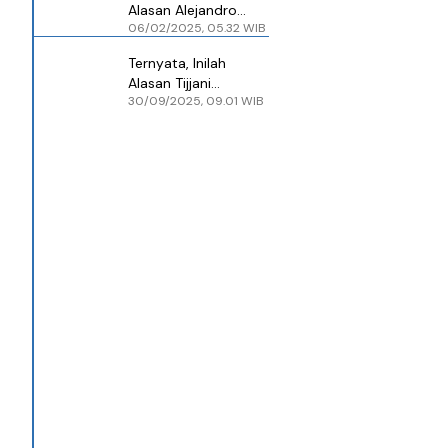
Alasan Alejandro
06/02/2025, 05.32 WIB
Garnacho Batal
Gabung Napoli
Ternyata, Inilah
Alasan Tijjani
30/09/2025, 09.01 WIB
Reijnders Gabung
Manchester City