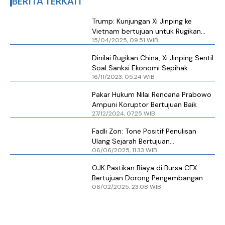
BERITA TERKAIT
Trump: Kunjungan Xi Jinping ke
Vietnam bertujuan untuk Rugikan
15/04/2025, 09.51 WIB
Amerika Serikat
Dinilai Rugikan China, Xi Jinping Sentil
Soal Sanksi Ekonomi Sepihak
16/11/2023, 05.24 WIB
Pakar Hukum Nilai Rencana Prabowo
Ampuni Koruptor Bertujuan Baik
27/12/2024, 07.25 WIB
Fadli Zon: Tone Positif Penulisan
Ulang Sejarah Bertujuan
06/06/2025, 11.33 WIB
Mempersatukan Kebenaran
OJK Pastikan Biaya di Bursa CFX
Bertujuan Dorong Pengembangan
06/02/2025, 23.08 WIB
Industri Kripto