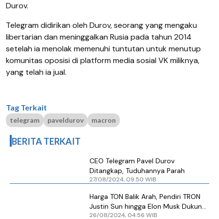
Durov.
Telegram didirikan oleh Durov, seorang yang mengaku
libertarian dan meninggalkan Rusia pada tahun 2014
setelah ia menolak memenuhi tuntutan untuk menutup
komunitas oposisi di platform media sosial VK miliknya,
yang telah ia jual.
Tag Terkait
telegram
paveldurov
macron
BERITA TERKAIT
CEO Telegram Pavel Durov
Ditangkap, Tuduhannya Parah
27/08/2024, 09.50 WIB
Harga TON Balik Arah, Pendiri TRON
Justin Sun hingga Elon Musk Dukung
26/08/2024, 04.56 WIB
Pembebasan Bos Telegram Pavel