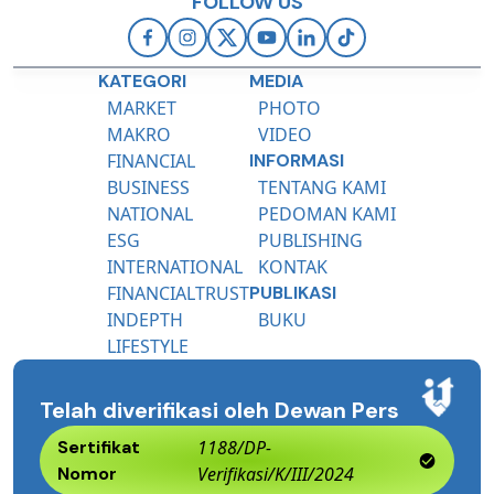
FOLLOW US
KATEGORI
MEDIA
MARKET
PHOTO
MAKRO
VIDEO
FINANCIAL
INFORMASI
BUSINESS
TENTANG KAMI
NATIONAL
PEDOMAN KAMI
ESG
PUBLISHING
INTERNATIONAL
KONTAK
FINANCIALTRUST
PUBLIKASI
INDEPTH
BUKU
LIFESTYLE
Telah diverifikasi oleh Dewan Pers
Sertifikat
1188/DP-
Nomor
Verifikasi/K/III/2024