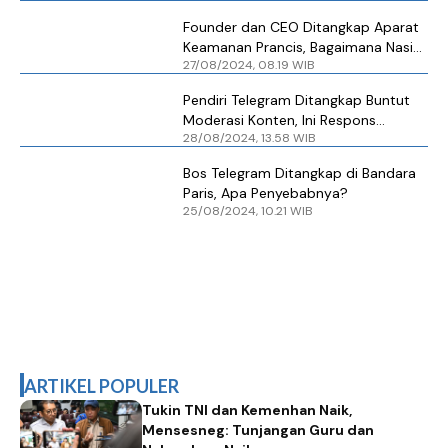
Durov
Founder dan CEO Ditangkap Aparat
Keamanan Prancis, Bagaimana Nasib
27/08/2024, 08.19 WIB
Telegram Selanjutnya?
Pendiri Telegram Ditangkap Buntut
Moderasi Konten, Ini Respons
28/08/2024, 13.58 WIB
Menkominfo
Bos Telegram Ditangkap di Bandara
Paris, Apa Penyebabnya?
25/08/2024, 10.21 WIB
ARTIKEL POPULER
Tukin TNI dan Kemenhan Naik,
Mensesneg: Tunjangan Guru dan