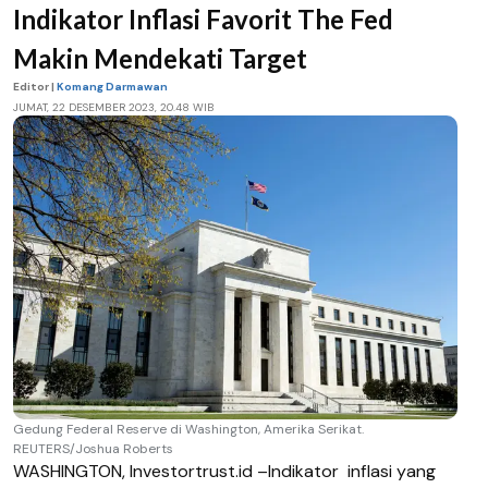
Indikator Inflasi Favorit The Fed
Makin Mendekati Target
Editor |
Komang Darmawan
JUMAT, 22 DESEMBER 2023, 20.48 WIB
Gedung Federal Reserve di Washington, Amerika Serikat.
REUTERS/Joshua Roberts
WASHINGTON, Investortrust.id –Indikator
inflasi yang