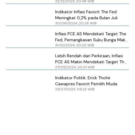
22/12/2023, 20.48 WIB
Indikator Inflasi Favorit The Fed
Meningkat 0,2% pada Bulan Juli
30/08/2024, 20.26 WIB
Inflasi PCE AS Mendekati Target The
Fed, Pemangkasan Suku Bunga Makin
31/10/2024, 20.02 WIB
Terbuka
Lebih Rendah dari Perkiraan, Inflasi
PCE AS Makin Mendekati Target The
27/09/2024, 20.01 WIB
Fed
Indikator Politik: Erick Thohir
Cawapres Favorit Pemilih Muda
23/07/2023, 09.22 WIB