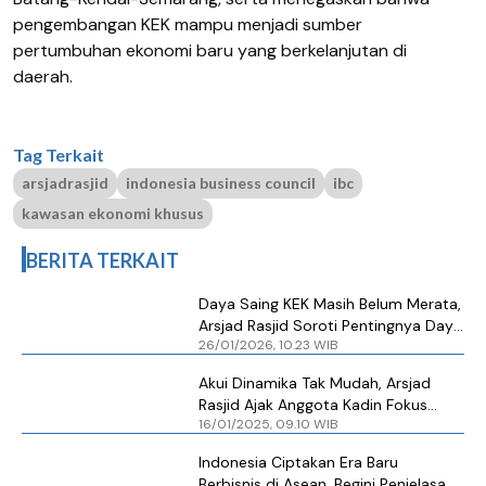
pengembangan KEK mampu menjadi sumber
pertumbuhan ekonomi baru yang berkelanjutan di
daerah.
Tag Terkait
arsjadrasjid
indonesia business council
ibc
kawasan ekonomi khusus
BERITA TERKAIT
Daya Saing KEK Masih Belum Merata,
Arsjad Rasjid Soroti Pentingnya Daya
26/01/2026, 10.23 WIB
Saing
Akui Dinamika Tak Mudah, Arsjad
Rasjid Ajak Anggota Kadin Fokus
16/01/2025, 09.10 WIB
Bekerja
Indonesia Ciptakan Era Baru
Berbisnis di Asean, Begini Penjelasan