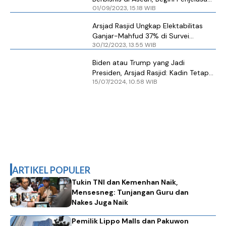
01/09/2023, 15.18 WIB
Arsjad Rasjid
Arsjad Rasjid Ungkap Elektabilitas
Ganjar-Mahfud 37% di Survei
30/12/2023, 13.55 WIB
Internal
Biden atau Trump yang Jadi
Presiden, Arsjad Rasjid: Kadin Tetap
15/07/2024, 10.58 WIB
Kerja Sama dengan AS
ARTIKEL POPULER
Tukin TNI dan Kemenhan Naik,
Mensesneg: Tunjangan Guru dan
Nakes Juga Naik
Pemilik Lippo Malls dan Pakuwon