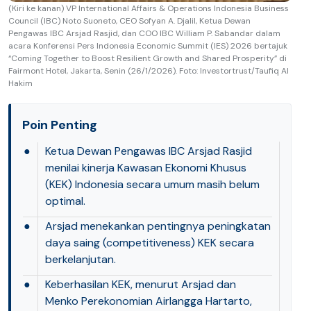
(Kiri ke kanan) VP International Affairs & Operations Indonesia Business
Council (IBC) Noto Suoneto, CEO Sofyan A. Djalil, Ketua Dewan
Pengawas IBC Arsjad Rasjid, dan COO IBC William P. Sabandar dalam
acara Konferensi Pers Indonesia Economic Summit (IES) 2026 bertajuk
“Coming Together to Boost Resilient Growth and Shared Prosperity” di
Fairmont Hotel, Jakarta, Senin (26/1/2026). Foto: Investortrust/Taufiq Al
Hakim
Poin Penting
●
Ketua Dewan Pengawas IBC Arsjad Rasjid
menilai kinerja Kawasan Ekonomi Khusus
(KEK) Indonesia secara umum masih belum
optimal.
●
Arsjad menekankan pentingnya peningkatan
daya saing (competitiveness) KEK secara
berkelanjutan.
●
Keberhasilan KEK, menurut Arsjad dan
Menko Perekonomian Airlangga Hartarto,