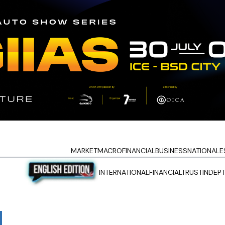
MARKET
MACRO
FINANCIAL
BUSINESS
NATIONAL
E
INTERNATIONAL
FINANCIALTRUST
INDEP