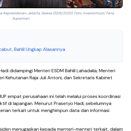
Kepresidenan, Jakarta, Selasa (10/6/2025). Foto: investortrust/ Fana
Suparman.
cabut, Bahlil Ungkap Alasannya
 Hadi didampingi Menteri ESDM Bahlil Lahadalia, Menteri
ri Kehutanan Raja Juli Antoni, dan Sekretaris Kabinet
P empat perusahaan ini telah melalui proses koordinasi
tif di lapangan. Menurut Prasetyo Hadi, sebelumnya
rian terkait untuk menghimpun data dan informasi
esiden menugaskan kepada menteri-menteri terkait, dalam