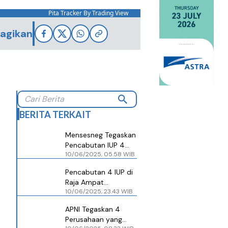
Pita Tracker By Trading View
agikan
BERITA TERKAIT
Mensesneg Tegaskan
Pencabutan IUP 4
10/06/2025, 05.58 WIB
Perusahaan di Raja
Ampat Berdasarkan
Pencabutan 4 IUP di
Data Objektif di
Raja Ampat
Lapangan
10/06/2025, 23.43 WIB
Diapresiasi, tetapi
Masih Ada PR Besar
APNI Tegaskan 4
untuk Pemerintah
Perusahaan yang