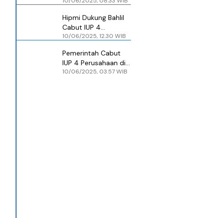
10/06/2025, 08.33 WIB
IUP-nya Dicabut di
Raja Ampat Bukan
Hipmi Dukung Bahlil
Anggotanya
Cabut IUP 4
10/06/2025, 12.30 WIB
Perusahaan Tambang
di Raja Ampat
Pemerintah Cabut
IUP 4 Perusahaan di
10/06/2025, 03.57 WIB
Raja Ampat