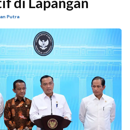
if di Lapangan
man Putra