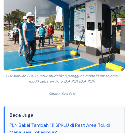
PLN siapkan SPKLU untuk mudahkan pengguna mobil listrik selama
mudik Lebaran. Foto: Dok PLN. (Dok PLN)
Source: Dok PLN
Baca Juga
PLN Bakal Tambah 111 SPKLU di Rest Area Tol, di
Mana Saja Lokasinya?