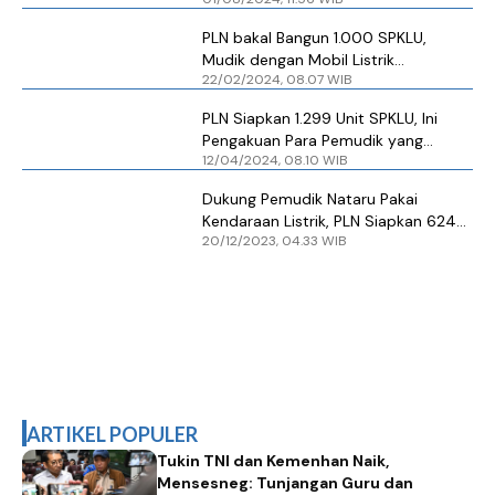
PLN bakal Bangun 1.000 SPKLU,
Mudik dengan Mobil Listrik
22/02/2024, 08.07 WIB
Dipastikan Aman
PLN Siapkan 1.299 Unit SPKLU, Ini
Pengakuan Para Pemudik yang
12/04/2024, 08.10 WIB
Menggunakan Mobil Listrik
Dukung Pemudik Nataru Pakai
Kendaraan Listrik, PLN Siapkan 624
20/12/2023, 04.33 WIB
SPKLU
ARTIKEL POPULER
Tukin TNI dan Kemenhan Naik,
Mensesneg: Tunjangan Guru dan