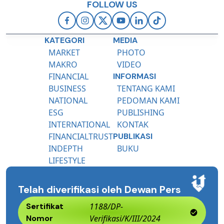
FOLLOW US
KATEGORI
MEDIA
MARKET
PHOTO
MAKRO
VIDEO
FINANCIAL
INFORMASI
BUSINESS
TENTANG KAMI
NATIONAL
PEDOMAN KAMI
ESG
PUBLISHING
INTERNATIONAL
KONTAK
FINANCIALTRUST
PUBLIKASI
INDEPTH
BUKU
LIFESTYLE
Telah diverifikasi oleh Dewan Pers
Sertifikat
1188/DP-
Nomor
Verifikasi/K/III/2024