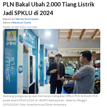
PLN Bakal Ubah 2.000 Tiang Listrik
Jadi SPKLU di 2024
Reporter |
Hendry Kurniawan
Editor |
Mashud Toarik
KAMIS, 30 MEI 2024, 12.14 WIB
Seorang pengunjung saat bertanya mengenai SPKLU PLN di Booth PLN
pada acara PEVS 2024 di JIEXPO Kemayoran, Jakarta, Minggu
(5/5/2024). Foto: Investortrust/Dicki Antariksa.