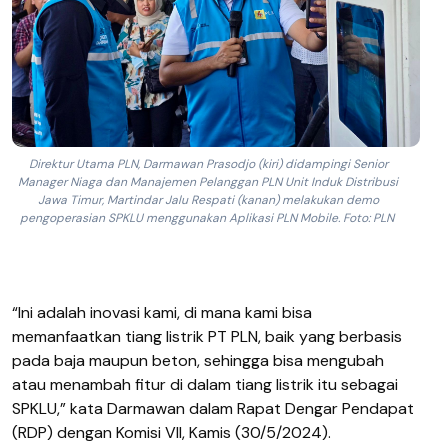
Direktur Utama PLN, Darmawan Prasodjo (kiri) didampingi Senior
Manager Niaga dan Manajemen Pelanggan PLN Unit Induk Distribusi
Jawa Timur, Martindar Jalu Respati (kanan) melakukan demo
pengoperasian SPKLU menggunakan Aplikasi PLN Mobile. Foto: PLN
“Ini adalah inovasi kami, di mana kami bisa
memanfaatkan tiang listrik PT PLN, baik yang berbasis
pada baja maupun beton, sehingga bisa mengubah
atau menambah fitur di dalam tiang listrik itu sebagai
SPKLU,” kata Darmawan dalam Rapat Dengar Pendapat
(RDP) dengan Komisi VII, Kamis (30/5/2024).