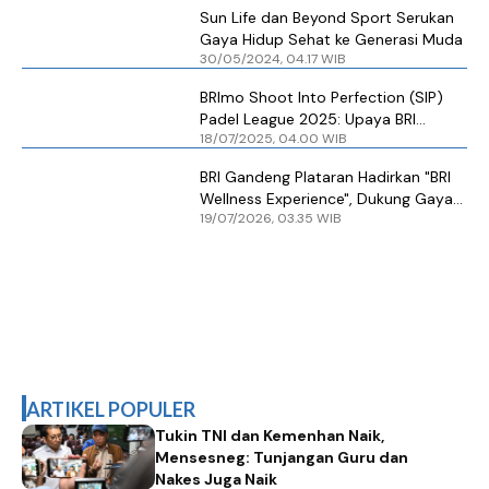
Lebih Baik
Sun Life dan Beyond Sport Serukan
Gaya Hidup Sehat ke Generasi Muda
30/05/2024, 04.17 WIB
BRImo Shoot Into Perfection (SIP)
Padel League 2025: Upaya BRI
18/07/2025, 04.00 WIB
Hadirkan Gaya Hidup Sehat untuk
Generasi Urban
BRI Gandeng Plataran Hadirkan "BRI
Wellness Experience", Dukung Gaya
19/07/2026, 03.35 WIB
Hidup Sehat
ARTIKEL POPULER
Tukin TNI dan Kemenhan Naik,
Mensesneg: Tunjangan Guru dan
Nakes Juga Naik