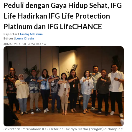
Peduli dengan Gaya Hidup Sehat, IFG
Life Hadirkan IFG Life Protection
Platinum dan IFG LifeCHANCE
Reporter |
Taufiq Al Hakim
Editor |
Lona Olavia
JUMAT, 26 APRIL 2024, 10.47 WIB
Sekretaris Perusahaan IFG, Oktarina Dwidya Sistha (tengah) didampingi