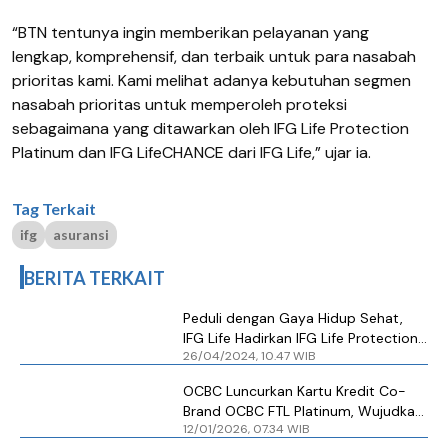
“BTN tentunya ingin memberikan pelayanan yang
lengkap, komprehensif, dan terbaik untuk para nasabah
prioritas kami. Kami melihat adanya kebutuhan segmen
nasabah prioritas untuk memperoleh proteksi
sebagaimana yang ditawarkan oleh IFG Life Protection
Platinum dan IFG LifeCHANCE dari IFG Life,” ujar ia.
Tag Terkait
ifg
asuransi
BERITA TERKAIT
Peduli dengan Gaya Hidup Sehat,
IFG Life Hadirkan IFG Life Protection
26/04/2024, 10.47 WIB
Platinum dan IFG LifeCHANCE
OCBC Luncurkan Kartu Kredit Co-
Brand OCBC FTL Platinum, Wujudkan
12/01/2026, 07.34 WIB
Gaya Hidup Sehat dan Finansial yang