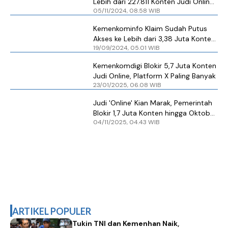
Lebih dari 227.811 Konten Judi Online
05/11/2024, 08.58 WIB
Sejak 20 Oktober 2024
Kemenkominfo Klaim Sudah Putus
Akses ke Lebih dari 3,38 Juta Konten
19/09/2024, 05.01 WIB
Judi Online
Kemenkomdigi Blokir 5,7 Juta Konten
Judi Online, Platform X Paling Banyak
23/01/2025, 06.08 WIB
Judi 'Online' Kian Marak, Pemerintah
Blokir 1,7 Juta Konten hingga Oktober
04/11/2025, 04.43 WIB
2025
ARTIKEL POPULER
Tukin TNI dan Kemenhan Naik,