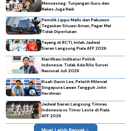
Mensesneg: Tunjangan Guru dan
Nakes Juga Naik
Pemilik Lippo Malls dan Pakuwon
Tegaskan Situasi Aman, Pagar Mal
Tidak Diperlukan
Tayang di RCTI, Inilah Jadwal
Siaran Langsung Piala AFF 2026
Klarifikasi Indikator Politik
Indonesia: Tidak Ada Rilis Survei
Nasional Juli 2026
Kisah Gavin Lee, Pelatih Milenial
Singapura Lawan Tangguh John
Herdman
Jadwal Siaran Langsung Timnas
Indonesia vs Timor Leste di Piala
AFF 2026
Muat Lebih Banyak