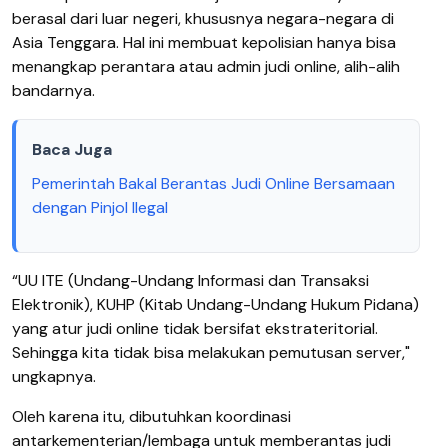
berasal dari luar negeri, khususnya negara-negara di
Asia Tenggara. Hal ini membuat kepolisian hanya bisa
menangkap perantara atau admin judi online, alih-alih
bandarnya.
Baca Juga
Pemerintah Bakal Berantas Judi Online Bersamaan
dengan Pinjol Ilegal
“UU ITE (Undang-Undang Informasi dan Transaksi
Elektronik), KUHP (Kitab Undang-Undang Hukum Pidana)
yang atur judi online tidak bersifat ekstrateritorial.
Sehingga kita tidak bisa melakukan pemutusan server,"
ungkapnya.
Oleh karena itu, dibutuhkan koordinasi
antarkementerian/lembaga untuk memberantas judi