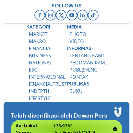
FOLLOW US
KATEGORI
MEDIA
MARKET
PHOTO
MAKRO
VIDEO
FINANCIAL
INFORMASI
BUSINESS
TENTANG KAMI
NATIONAL
PEDOMAN KAMI
ESG
PUBLISHING
INTERNATIONAL
KONTAK
FINANCIALTRUST
PUBLIKASI
INDEPTH
BUKU
LIFESTYLE
Telah diverifikasi oleh Dewan Pers
Sertifikat
1188/DP-
Nomor
Verifikasi/K/III/2024