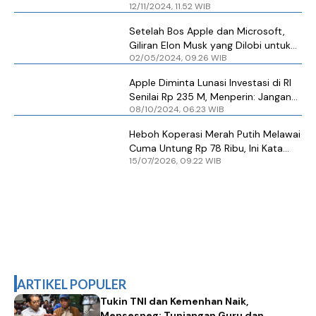
12/11/2024, 11.52 WIB
Punya Rencana di Pengembangan
Kripto?
Setelah Bos Apple dan Microsoft,
Giliran Elon Musk yang Dilobi untuk
02/05/2024, 09.26 WIB
Datang ke Indonesia
Apple Diminta Lunasi Investasi di RI
Senilai Rp 235 M, Menperin: Jangan
08/10/2024, 06.23 WIB
Cuma Bangun Sekolah
Heboh Koperasi Merah Putih Melawai
Cuma Untung Rp 78 Ribu, Ini Kata
15/07/2026, 09.22 WIB
Menkop
ARTIKEL POPULER
Tukin TNI dan Kemenhan Naik,
Mensesneg: Tunjangan Guru dan