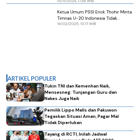
15/11/2024, 17.38 WIB
Lolos
Ketua Umum PSSI Erick Thohir Minta
Timnas U-20 Indonesia Tidak
14/02/2025, 10.17 WIB
Menyerah
ARTIKEL POPULER
Tukin TNI dan Kemenhan Naik,
Mensesneg: Tunjangan Guru dan
Nakes Juga Naik
Pemilik Lippo Malls dan Pakuwon
Tegaskan Situasi Aman, Pagar Mal
Tidak Diperlukan
Tayang di RCTI, Inilah Jadwal