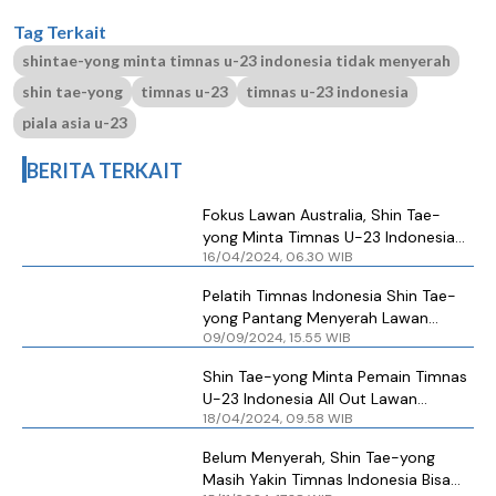
Tag Terkait
shintae-yong minta timnas u-23 indonesia tidak menyerah
shin tae-yong
timnas u-23
timnas u-23 indonesia
piala asia u-23
BERITA TERKAIT
Fokus Lawan Australia, Shin Tae-
yong Minta Timnas U-23 Indonesia
16/04/2024, 06.30 WIB
Tidak Menyerah
Pelatih Timnas Indonesia Shin Tae-
yong Pantang Menyerah Lawan
09/09/2024, 15.55 WIB
Australia
Shin Tae-yong Minta Pemain Timnas
U-23 Indonesia All Out Lawan
18/04/2024, 09.58 WIB
Australia
Belum Menyerah, Shin Tae-yong
Masih Yakin Timnas Indonesia Bisa