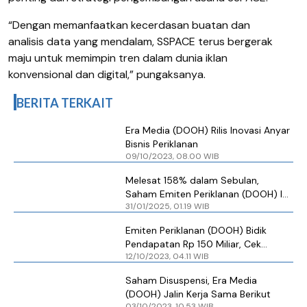
“Dengan memanfaatkan kecerdasan buatan dan
analisis data yang mendalam, SSPACE terus bergerak
maju untuk memimpin tren dalam dunia iklan
konvensional dan digital,” pungaksanya.
BERITA TERKAIT
Era Media (DOOH) Rilis Inovasi Anyar
Bisnis Periklanan
09/10/2023, 08.00 WIB
Melesat 158% dalam Sebulan,
Saham Emiten Periklanan (DOOH) Ini
31/01/2025, 01.19 WIB
Disuspensi
Emiten Periklanan (DOOH) Bidik
Pendapatan Rp 150 Miliar, Cek
12/10/2023, 04.11 WIB
Penyokongnya
Saham Disuspensi, Era Media
(DOOH) Jalin Kerja Sama Berikut
03/10/2023, 10.53 WIB