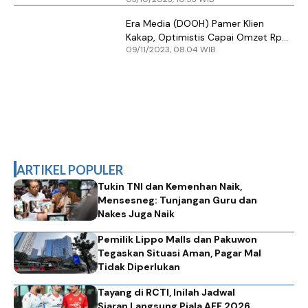
Era Media (DOOH) Pamer Klien
Kakap, Optimistis Capai Omzet Rp
09/11/2023, 08.04 WIB
150 Miliar
ARTIKEL POPULER
Tukin TNI dan Kemenhan Naik,
Mensesneg: Tunjangan Guru dan
Nakes Juga Naik
Pemilik Lippo Malls dan Pakuwon
Tegaskan Situasi Aman, Pagar Mal
Tidak Diperlukan
Tayang di RCTI, Inilah Jadwal
Siaran Langsung Piala AFF 2026