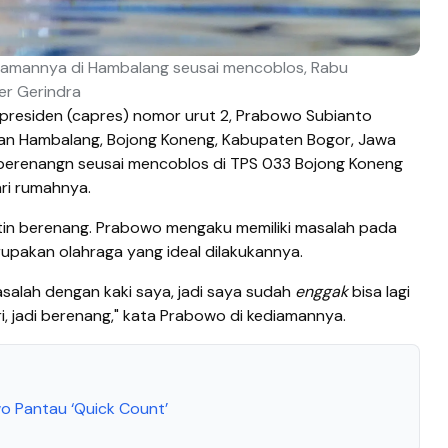
iamannya di Hambalang seusai mencoblos, Rabu
er Gerindra
presiden (capres) nomor urut 2, Prabowo Subianto
san Hambalang, Bojong Koneng, Kabupaten Bogor, Jawa
berenangn seusai mencoblos di TPS 033 Bojong Koneng
ari rumahnya.
tin berenang. Prabowo mengaku memiliki masalah pada
erupakan olahraga yang ideal dilakukannya.
salah dengan kaki saya, jadi saya sudah
enggak
bisa lagi
ri, jadi berenang," kata Prabowo di kediamannya.
wo Pantau ‘Quick Count’