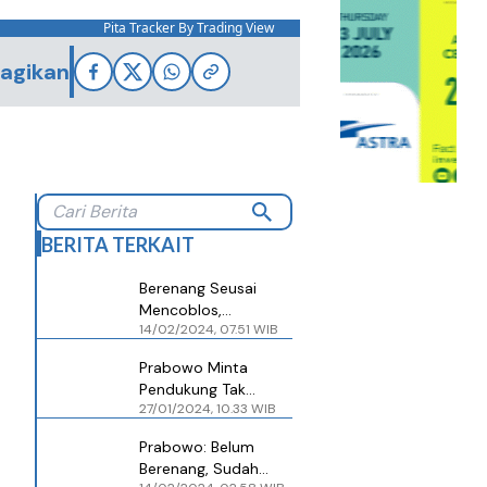
Pita Tracker By Trading View
agikan
BERITA TERKAIT
Berenang Seusai
Mencoblos,
14/02/2024, 07.51 WIB
Prabowo: Saya Bisa
Merenung di Air
Prabowo Minta
Pendukung Tak
27/01/2024, 10.33 WIB
Segera Pulang Seusai
Mencoblos
Prabowo: Belum
Berenang, Sudah