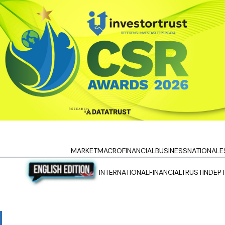
MARKET
MACRO
FINANCIAL
BUSINESS
NATIONAL
E
INTERNATIONAL
FINANCIALTRUST
INDEP