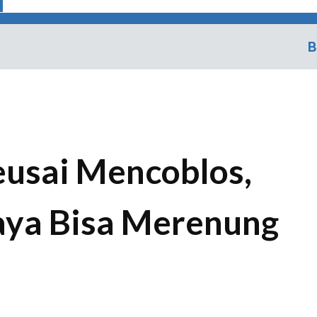
B
eusai Mencoblos,
aya Bisa Merenung