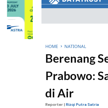
HOME
NATIONAL
Berenang S
Prabowo: S
di Air
Reporter |
Rizqi Putra Satria