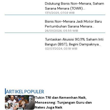
Didukung Bisnis Non-Menara, Saham
Sarana Menara (TOWR)
17/11/2025, 07.03 WIB
Direkomendasikan Ini
Bisnis Non-Menara Jadi Motor Baru
Pertumbuhan Sarana Menara
26/01/2026, 05.55 WIB
(TOWR)
Tuntaskan Akuisisi 90,11% Saham Inti
Bangun (IBST), Begini Dampaknya
02/07/2024, 03.18 WIB
bagi Sarana Menara (TOWR)
ARTIKEL POPULER
Tukin TNI dan Kemenhan Naik,
Mensesneg: Tunjangan Guru dan
Nakes Juga Naik