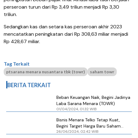
perseroan turun dari Rp 3,49 triliun menjadi Rp 3,30
triliun.
Sedangkan kas dan setara kas perseroan akhir 2023
mencatatkan peningkatan dari Rp 308,63 miliar menjadi
Rp 428,67 miliar.
Tag Terkait
ptsarana menara nusantara tbk (towr)
saham towr
BERITA TERKAIT
Beban Keuangan Naik, Begini Jadinya
Laba Sarana Menara (TOWR)
01/04/2024, 01.32 WIB
Bisnis Menara Telko Tetap Kuat,
Begini Target Harga Baru Saham
26/06/2024, 02.42 WIB
Sarana Menara (TOWR)