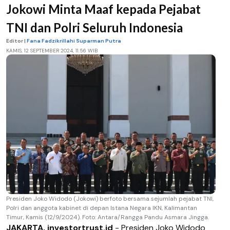
Jokowi Minta Maaf kepada Pejabat
TNI dan Polri Seluruh Indonesia
Editor |
Fana Fadzikrillahi Suparman Putra
KAMIS, 12 SEPTEMBER 2024, 11.56 WIB
Presiden Joko Widodo (Jokowi) berfoto bersama sejumlah pejabat TNI,
Polri dan anggota kabinet di depan Istana Negara IKN, Kalimantan
Timur, Kamis (12/9/2024). Foto: Antara/Rangga Pandu Asmara Jingga.
JAKARTA, investortrust.id
- Presiden Joko Widodo