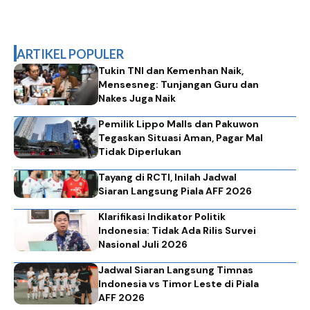
ARTIKEL POPULER
Tukin TNI dan Kemenhan Naik,
Mensesneg: Tunjangan Guru dan
Nakes Juga Naik
Pemilik Lippo Malls dan Pakuwon
Tegaskan Situasi Aman, Pagar Mal
Tidak Diperlukan
Tayang di RCTI, Inilah Jadwal
Siaran Langsung Piala AFF 2026
Klarifikasi Indikator Politik
Indonesia: Tidak Ada Rilis Survei
Nasional Juli 2026
Jadwal Siaran Langsung Timnas
Indonesia vs Timor Leste di Piala
AFF 2026