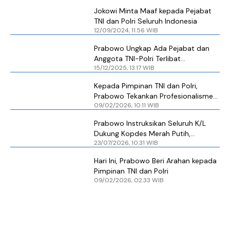
Jokowi Minta Maaf kepada Pejabat
TNI dan Polri Seluruh Indonesia
12/09/2024, 11.56 WIB
Prabowo Ungkap Ada Pejabat dan
Anggota TNI-Polri Terlibat
15/12/2025, 13.17 WIB
Penyelundupan Timah
Kepada Pimpinan TNI dan Polri,
Prabowo Tekankan Profesionalisme
09/02/2026, 10.11 WIB
dan Persatuan
Prabowo Instruksikan Seluruh K/L
Dukung Kopdes Merah Putih,
23/07/2026, 10.31 WIB
Termasuk TNI dan Polri
Hari Ini, Prabowo Beri Arahan kepada
Pimpinan TNI dan Polri
09/02/2026, 02.33 WIB