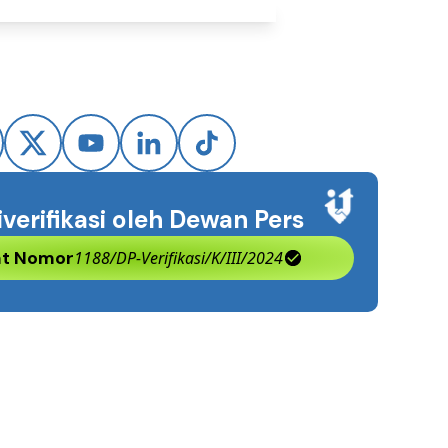
iverifikasi oleh Dewan Pers
kat Nomor
1188/DP-Verifikasi/K/III/2024