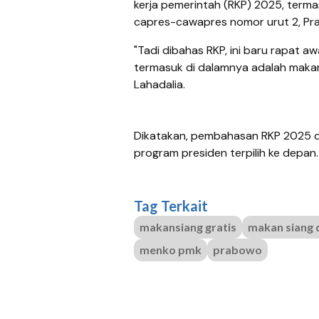
kerja pemerintah (RKP) 2025, term
capres-cawapres nomor urut 2, Pr
"Tadi dibahas RKP, ini baru rapat 
termasuk di dalamnya adalah makan s
Lahadalia.
Dikatakan, pembahasan RKP 2025 
program presiden terpilih ke depan
Tag Terkait
makansiang gratis
makan siang d
menko pmk
prabowo