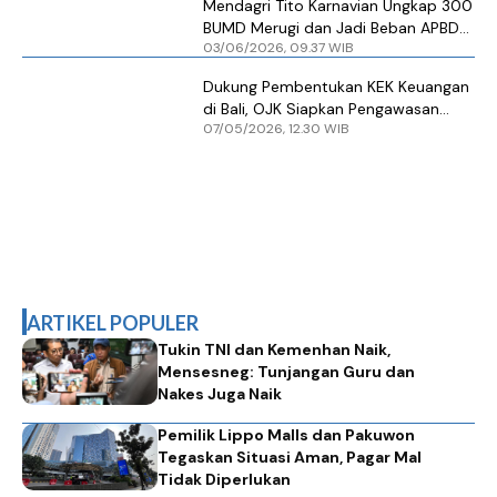
Mendagri Tito Karnavian Ungkap 300
BUMD Merugi dan Jadi Beban APBD
03/06/2026, 09.37 WIB
Daerah
Dukung Pembentukan KEK Keuangan
di Bali, OJK Siapkan Pengawasan
07/05/2026, 12.30 WIB
Khusus Hingga Inovasi Produk
ARTIKEL POPULER
Tukin TNI dan Kemenhan Naik,
Mensesneg: Tunjangan Guru dan
Nakes Juga Naik
Pemilik Lippo Malls dan Pakuwon
Tegaskan Situasi Aman, Pagar Mal
Tidak Diperlukan