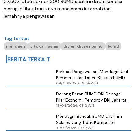
27,50% atau sekitar 300 BUMD saat ini dalam kondisi
merugi akibat buruknya manajemen internal dan
lemahnya pengawasan.
Tag Terkait
mendagri
titokarnavian
ditjen khusus bumd
bumd
BERITA TERKAIT
Perkuat Pengawasan, Mendagri Usul
Pembentukan Ditjen Khusus BUMD
04/06/2026, 05.14 WIB
Dorong Peran BUMD DKI Sebagai
Pilar Ekonomi, Pemprov DKI Jakarta
18/04/2026, 01.12 WIB
Gelar BUMD Leaders Forum
Mendagri: Banyak BUMD Diisi Tim
Sukses yang Tidak Kompeten
16/07/2025, 10.47 WIB