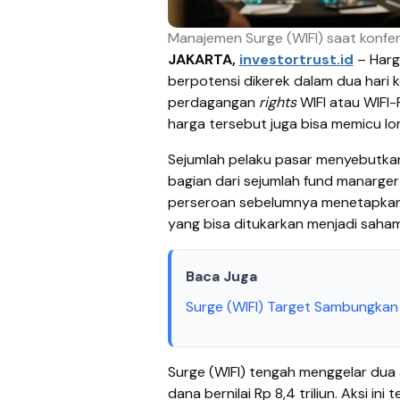
Manajemen Surge (WIFI) saat konfere
JAKARTA,
investortrust.id
–
Harg
berpotensi dikerek dalam dua hari 
perdagangan
rights
WIFI atau WIFI-R
harga tersebut juga bisa memicu lo
Sejumlah pelaku pasar menyebutka
bagian dari sejumlah fund manarge
perseroan sebelumnya menetapkan 
yang bisa ditukarkan menjadi saha
Baca Juga
Surge (WIFI) Target Sambungkan 
Surge (WIFI) tengah menggelar dua 
dana bernilai Rp 8,4 triliun. Aksi ini t