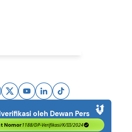
 2026
iverifikasi oleh Dewan Pers
kat Nomor
1188/DP-Verifikasi/K/III/2024