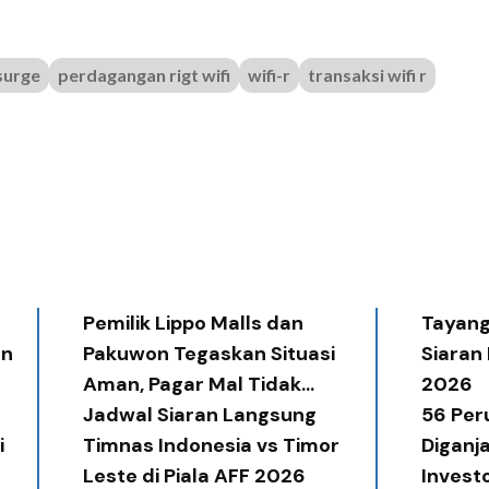
surge
perdagangan rigt wifi
wifi-r
transaksi wifi r
Pemilik Lippo Malls dan
Tayang 
an
Pakuwon Tegaskan Situasi
Siaran
Aman, Pagar Mal Tidak
2026
Diperlukan
Jadwal Siaran Langsung
56 Per
i
Timnas Indonesia vs Timor
Diganj
Leste di Piala AFF 2026
Invest