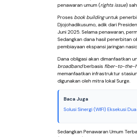
penawaran umum (
rights issue
) sa
Proses
book building
untuk penerbit
Djojohadikusumo, adik dari Preside
Juni 2025. Selama penawaran, permi
Sedangkan dana hasil penerbitan ob
pembiayaan ekspansi jaringan nasiona
Dana obligasi akan dimanfaatkan 
broadband
berbasis
fiber-to-the
memanfaatkan infrastruktur stasiun k
digunakan oleh mitra lokal Surge.
Baca Juga
Solusi Sinergi (WIFI) Eksekusi Dua
Sedangkan Penawaran Umum Terbat