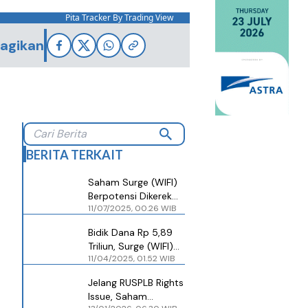
Pita Tracker By Trading View
agikan
BERITA TERKAIT
Saham Surge (WIFI)
Berpotensi Dikerek
11/07/2025, 00.26 WIB
jelang Batas Akhir
Perdagangan Rights
Bidik Dana Rp 5,89
Triliun, Surge (WIFI)
11/04/2025, 01.52 WIB
Rights Issue 55,56%
Saham
Jelang RUSPLB Rights
Issue, Saham