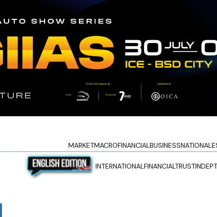
MARKET
MACRO
FINANCIAL
BUSINESS
NATIONAL
E
INTERNATIONAL
FINANCIALTRUST
INDEP