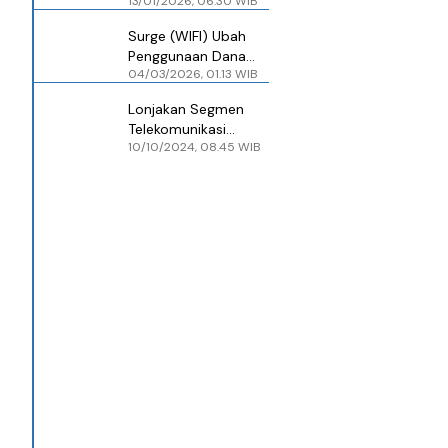
13/01/2026, 06.30 WIB
Multitrend (BABY)
Disebut akan Dikerek
Surge (WIFI) Ubah
ke Level Ini
Penggunaan Dana
04/03/2026, 01.13 WIB
Rights Issue Rp 5,89
Triliun, Alasan Ini
Lonjakan Segmen
Diungkap
Telekomunikasi
10/10/2024, 08.45 WIB
Berpotensi Dorong
Saham Surge (WIFI)
ke Level Berikut