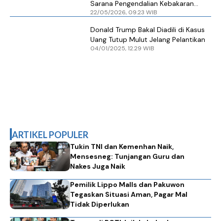
Sarana Pengendalian Kebakaran
22/05/2026, 09.23 WIB
Lahan di Musi Banyuasin
Donald Trump Bakal Diadili di Kasus
Uang Tutup Mulut Jelang Pelantikan
04/01/2025, 12.29 WIB
ARTIKEL POPULER
Tukin TNI dan Kemenhan Naik,
Mensesneg: Tunjangan Guru dan
Nakes Juga Naik
Pemilik Lippo Malls dan Pakuwon
Tegaskan Situasi Aman, Pagar Mal
Tidak Diperlukan