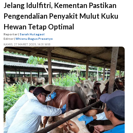
Jelang Idulfitri, Kementan Pastikan
Pengendalian Penyakit Mulut Kuku
Hewan Tetap Optimal
Reporter |
Sarah Hutagaol
Editor |
Whisnu Bagus Prasetyo
KAMIS, 27 MARET 2025, 14.31 WIB