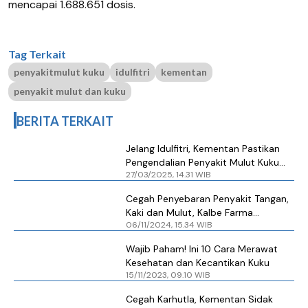
mencapai 1.688.651 dosis.
Tag Terkait
penyakitmulut kuku
idulfitri
kementan
penyakit mulut dan kuku
BERITA TERKAIT
Jelang Idulfitri, Kementan Pastikan
Pengendalian Penyakit Mulut Kuku
27/03/2025, 14.31 WIB
Hewan Tetap Optimal
Cegah Penyebaran Penyakit Tangan,
Kaki dan Mulut, Kalbe Farma
06/11/2024, 15.34 WIB
Luncurkan Vaksin EV71
Wajib Paham! Ini 10 Cara Merawat
Kesehatan dan Kecantikan Kuku
15/11/2023, 09.10 WIB
Cegah Karhutla, Kementan Sidak