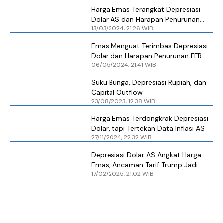
Harga Emas Terangkat Depresiasi
Dolar AS dan Harapan Penurunan
13/03/2024, 21.26 WIB
Suku Bunga
Emas Menguat Terimbas Depresiasi
Dolar dan Harapan Penurunan FFR
06/05/2024, 21.41 WIB
Suku Bunga, Depresiasi Rupiah, dan
Capital Outflow
23/08/2023, 12.38 WIB
Harga Emas Terdongkrak Depresiasi
Dolar, tapi Tertekan Data Inflasi AS
27/11/2024, 22.32 WIB
Depresiasi Dolar AS Angkat Harga
Emas, Ancaman Tarif Trump Jadi
17/02/2025, 21.02 WIB
Sorotan