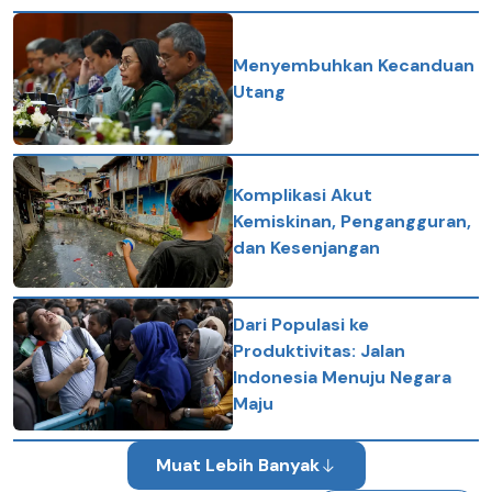
Menyembuhkan Kecanduan
Utang
Komplikasi Akut
Kemiskinan, Pengangguran,
dan Kesenjangan
Dari Populasi ke
Produktivitas: Jalan
Indonesia Menuju Negara
Maju
Muat Lebih Banyak