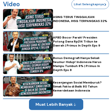
Video
>
Lihat Selengkapnya
ASING TERUS TINGGALKAN
INDONESIA, IHSG TERPANGKAS 32%
APBD Bocor Parah! Presiden
Potong Dana Rp214 Triliun ke
Daerah | Primus In Depth Eps 9
Bonus Demografi Hanya Sekali
Seumur Hidup! Indonesia Harus
Mampu Tumbuh 8% | Primus In
Depth Eps 8
Kesenjangan Sosial Memburuk?
Simak Fakta di Balik 80 Tahun
Kemerdekaan Indonesia
Muat Lebih Banyak